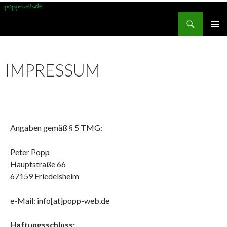
Suchen
popp-web.de
ZUM
PRIMÄR
INHALT
MENÜ
SPRINGEN
IMPRESSUM
Angaben gemäß § 5 TMG:
Peter Popp
Hauptstraße 66
67159 Friedelsheim
e-Mail: info[at]popp-web.de
Haftungsschluss: